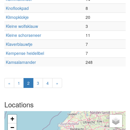
Knoflookpad
8
Klimopklokje
20
Kleine wolfsklauw
3
Kleine schorseneer
11
Klaverblauwtje
7
Kempense heidelibel
7
Kamsalamander
248
«
1
2
3
4
»
Locations
+
−