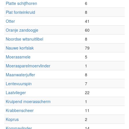
Platte schijfhoren
6
Plat fonteinkruid
8
Otter
41
Oranje zandoogje
60
Noordse witsnuitlibel
8
Nauwe korfslak
79
Moerassmele
5
Moerasparelmoervlinder
1
Maanwaterjuffer
8
Lentevuurspin
7
Laatvlieger
22
Kruipend moerasscherm
1
Krabbenscheer
11
Koprus
2
Kommavlinder
14