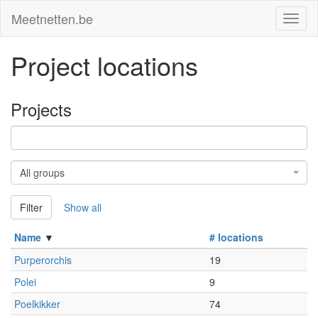
Meetnetten.be
Toggl
naviga
Project locations
Projects
ID
Group
All groups
Filter
Show all
Name
# locations
Purperorchis
19
Polei
9
Poelkikker
74