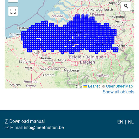
Leaflet
|
©
OpenStreetMap
Show all objects
Download manual
|
E-mail info@meetnetten.be