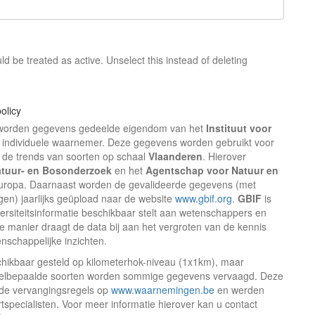
d be treated as active. Unselect this instead of deleting
olicy
orden gegevens gedeelde eigendom van het
Instituut voor
 individuele waarnemer. Deze gegevens worden gebruikt voor
n de trends van soorten op schaal
Vlaanderen
. Hierover
Natuur- en Bosonderzoek
en het
Agentschap voor Natuur en
uropa. Daarnaast worden de gevalideerde gegevens (met
en) jaarlijks geüpload naar de website
www.gbif.org
.
GBIF
is
ersiteitsinformatie beschikbaar stelt aan wetenschappers en
 manier draagt de data bij aan het vergroten van de kennis
nschappelijke inzichten.
ikbaar gesteld op kilometerhok-niveau (1x1km), maar
elbepaalde soorten worden sommige gegevens vervaagd. Deze
n de vervangingsregels op
www.waarnemingen.be
en werden
specialisten. Voor meer informatie hierover kan u contact