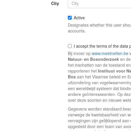
City
Active
Designates whether this user shoul
accounts.
I accept the terms of the data p
Bij invoer op
www.meetnetten.be
w
Natuur- en Bosonderzoek
en de
het inschatten van de toestand e
rapporteren het
Instituut voor 
Bos
aan het Vlaamse beleid en E
uitzondering van vogelwaarneming
een wereldwijd systeem dat biodiv
andere geïnteresseerden. Op deze
over deze soorten en nieuwe wete
Gegevens worden standaard besch
vanwege de kwetsbaarheid van w
vervagingen zijn gelijklopend aa
opgesteld door een team van soort