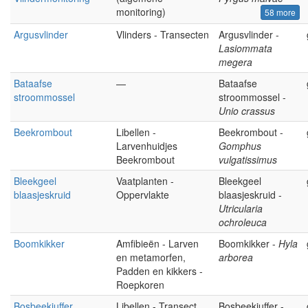
monitoring)
58 more
Argusvlinder
Vlinders - Transecten
Argusvlinder -
Lasiommata
megera
Bataafse
—
Bataafse
stroommossel
stroommossel -
Unio crassus
Beekrombout
Libellen -
Beekrombout -
Larvenhuidjes
Gomphus
Beekrombout
vulgatissimus
Bleekgeel
Vaatplanten -
Bleekgeel
blaasjeskruid
Oppervlakte
blaasjeskruid -
Utricularia
ochroleuca
Boomkikker
Amfibieën - Larven
Boomkikker -
Hyla
en metamorfen,
arborea
Padden en kikkers -
Roepkoren
Bosbeekjuffer
Libellen - Transect
Bosbeekjuffer -