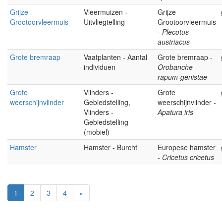
Grijze
Vleermuizen -
Grijze
Grootoorvleermuis
Uitvliegtelling
Grootoorvleermuis
-
Plecotus
austriacus
Grote bremraap
Vaatplanten - Aantal
Grote bremraap -
individuen
Orobanche
rapum-genistae
Grote
Vlinders -
Grote
weerschijnvlinder
Gebiedstelling,
weerschijnvlinder -
Vlinders -
Apatura iris
Gebiedstelling
(mobiel)
Hamster
Hamster - Burcht
Europese hamster
-
Cricetus cricetus
1
2
3
4
»