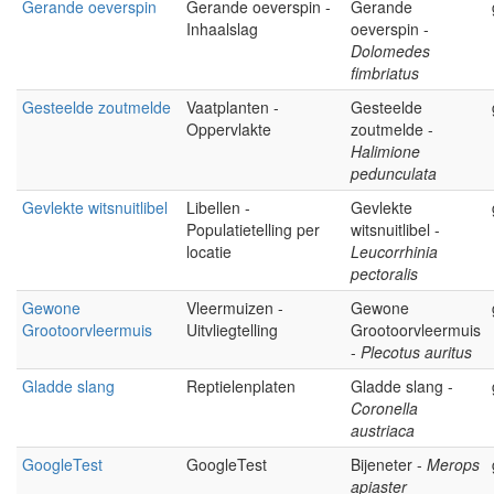
Gerande oeverspin
Gerande oeverspin -
Gerande
Inhaalslag
oeverspin -
Dolomedes
fimbriatus
Gesteelde zoutmelde
Vaatplanten -
Gesteelde
Oppervlakte
zoutmelde -
Halimione
pedunculata
Gevlekte witsnuitlibel
Libellen -
Gevlekte
Populatietelling per
witsnuitlibel -
locatie
Leucorrhinia
pectoralis
Gewone
Vleermuizen -
Gewone
Grootoorvleermuis
Uitvliegtelling
Grootoorvleermuis
-
Plecotus auritus
Gladde slang
Reptielenplaten
Gladde slang -
Coronella
austriaca
GoogleTest
GoogleTest
Bijeneter -
Merops
apiaster