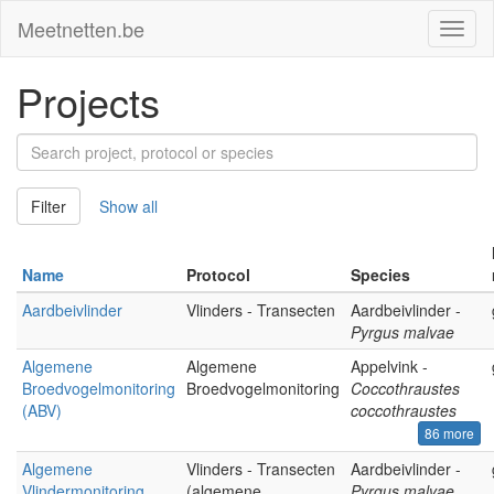
Meetnetten.be
Toggl
naviga
Projects
Search
project,
protocol
Filter
Show all
or
species
Name
Protocol
Species
Aardbeivlinder
Vlinders - Transecten
Aardbeivlinder -
Pyrgus malvae
Algemene
Algemene
Appelvink -
Broedvogelmonitoring
Broedvogelmonitoring
Coccothraustes
(ABV)
coccothraustes
86 more
Algemene
Vlinders - Transecten
Aardbeivlinder -
Vlindermonitoring
(algemene
Pyrgus malvae