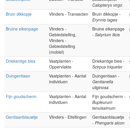
Calopteryx virgo
Bruin dikkopje
Vlinders - Transecten
Bruin dikkopje -
Erynnis tages
Bruine eikenpage
Vlinders -
Bruine eikenpage
Gebiedstelling,
-
Satyrium ilicis
Vlinders -
Gebiedstelling
(mobiel)
Driekantige bies
Vaatplanten -
Driekantige bies -
Oppervlakte
Scirpus triqueter
Duingentiaan
Vaatplanten - Aantal
Duingentiaan -
individuen
Gentianella
uliginosa
Fijn goudscherm
Vaatplanten - Aantal
Fijn goudscherm -
individuen
Bupleurum
tenuissimum
Gentiaanblauwtje
Vlinders - Eitellingen
Gentiaanblauwtje
-
Phengaris alcon